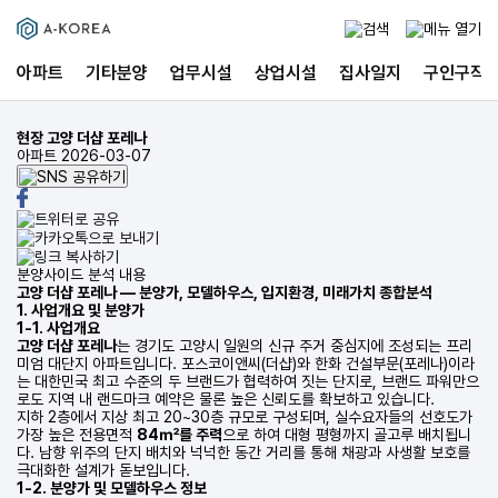
아파트
기타분양
업무시설
상업시설
집사일지
구인구직
현장
고양 더샵 포레나
아파트
2026-03-07
분양사이드 분석 내용
고양 더샵 포레나 — 분양가, 모델하우스, 입지환경, 미래가치 종합분석
1. 사업개요 및 분양가
1-1. 사업개요
고양 더샵 포레나
는 경기도 고양시 일원의 신규 주거 중심지에 조성되는 프리
미엄 대단지 아파트입니다. 포스코이앤씨(더샵)와 한화 건설부문(포레나)이라
는 대한민국 최고 수준의 두 브랜드가 협력하여 짓는 단지로, 브랜드 파워만으
로도 지역 내 랜드마크 예약은 물론 높은 신뢰도를 확보하고 있습니다.
지하 2층에서 지상 최고 20~30층 규모로 구성되며, 실수요자들의 선호도가
가장 높은 전용면적
84㎡를 주력
으로 하여 대형 평형까지 골고루 배치됩니
다. 남향 위주의 단지 배치와 넉넉한 동간 거리를 통해 채광과 사생활 보호를
극대화한 설계가 돋보입니다.
1-2. 분양가 및 모델하우스 정보