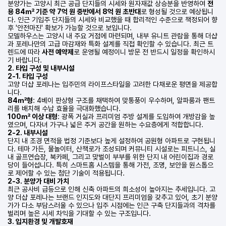
분양가는 고양시 최근 공급 단지들의 시세와 원자재값 상승분을 반영하여
전
용 84㎡ 기준 약 7억 원 중반에서 8억 원 초반대
로 형성될 것으로 예상됩니
다. 인근 기입주 단지들의 시세와 비교했을 때 합리적인 수준으로 책정되어 향
후 '안전마진' 확보가 가능할 것으로 보입니다.
모델하우스는 고양시 내 주요 거점에 마련되며, 내부 유니트 관람을 통해 더샵
과 포레나만의 고급 마감재와 특화 설계를 직접 확인할 수 있습니다. 최근 트
렌드에 따라
사전 예약제
로 운영될 예정이니 방문 전 반드시 일정을 확인하시
기 바랍니다.
2. 타입 구성 및 내부시설
2-1. 타입 구성
고양 더샵 포레나는 입주민의 라이프스타일을 고려한 다채로운 평면을 제공합
니다.
84㎡형
: 4베이 판상형 구조를 채택하여 맞통풍이 우수하며, 알파룸과 팬트
리를 배치해 수납 효율을 극대화했습니다.
100㎡ 이상 대형
: 광폭 거실과 프리미엄 주방 설계를 도입하여 개방감을 높
였으며, 다자녀 가구나 넓은 주거 공간을 원하는 수요층에게 적합합니다.
2-2. 내부시설
단지 내 조경 면적을 법정 기준보다 높게 설정하여 공원형 아파트로 구현됩니
다. 테마 가든, 물놀이터, 산책로가 조성되며 커뮤니티 시설로는 피트니스, 실
내 골프연습장, 북카페, 그리고 맞벌이 부부를 위한 단지 내 어린이집과 경로
당이 들어섭니다. 특히 스마트홈 시스템을 통해 가전, 조명, 보안을 원스톱으
로 제어할 수 있는 첨단 기술이 적용됩니다.
2-3. 분양가 대비 가치
최근 공사비 급등으로 인해 신축 아파트의 희소성이 높아지는 추세입니다. 고
양 더샵 포레나는 브랜드 인지도와 대단지 프리미엄을 갖추고 있어, 초기 분양
가가 다소 부담스러울 수 있으나 입주 시점에는 인근 구축 단지들과의 격차를
벌리며 높은 시세 차익을 기대할 수 있는 구조입니다.
3. 입지환경 및 개발호재