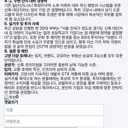
4-2. 주변 단지 대비 경쟁력
기존 일산신도시나 화정지구의 노후 아파트 대비 최신 평면과 시스템을 갖춘
신축 대단지라는 점이 가장 큰 경쟁력입니다. 특히 고양시 내에서 보기 드문
고품격 외관 디자인과 특화 조경은 향후 매매 시장에서 독보적인 우위를 점하
게 할 요소입니다.
5. 실거주 및 투자 사례
최근 상담을 진행한 한 30대 부부는 "서울 전세가 정도로 경기도 신축 대단지
내 집 마련이 가능하다는 점과 초등학교가 가깝다는 점 때문에 청약을 결정했
다"고 말합니다. 또한 은퇴 후 쾌적한 환경을 찾는 60대 투자자는 "브랜드 가
치가 확실해 전세 수요가 꾸준할 것으로 보이고, 향후 자산 가치 하락 걱정이
없을 것 같아 관심이 간다"며 긍정적인 반응을 보였습니다.
6. 결론 및 제언
고양 더샵 포레나
는 입지, 브랜드, 규모라는 부동산 성공의 3요소를 모두 갖춘
단지입니다.
분양가
: 신축 프리미엄을 고려하면 충분히 납득 가능한 수준.
입지
: 교통 호재와 학군, 인프라의 삼박자 조화.
미래가치
: 고양시의 지속적인 개발과 GTX 개통에 따른 상승 여력 충분.
실거주를 목적으로 하는 분들에게는 최상의 주거 환경을, 투자자들에게는 안
정적인 수익처를 제공할 것입니다. 모델하우스 방문을 통해 구체적인 동호수
배치와 조망권을 반드시 체크하시고, 본인의 가점과 자금 계획에 맞춘 전략적
인 청약을 권장합니다.
0
댓글쓰기