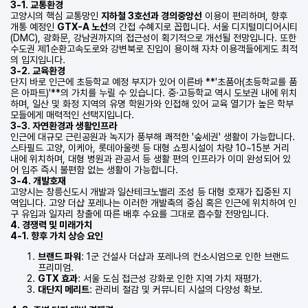
3-1. 교통환경
고양시의 핵심 교통망인
지하철 3호선과 경의중앙선
이용이 편리하며, 향후
개통 예정인
GTX-A 노선
의 간접 수혜지로 꼽힙니다. 서울 디지털미디어시티
(DMC), 광화문, 강남권까지의 접근성이 획기적으로 개선될 전망입니다. 또한
수도권 제1순환고속도로와 강변북로 진입이 용이해 자차 이용객들에게도 최적
의 입지입니다.
3-2. 교육환경
단지 바로 인근에 초등학교 예정 부지가 있어 이른바 **'초품아(초등학교를 품
은 아파트)'**의 가치를 누릴 수 있습니다. 중·고등학교 역시 도보권 내에 위치
하며, 일산 및 화정 지역의 유명 학원가와 인접해 있어 교육 열기가 높은 학부
모들에게 매력적인 선택지입니다.
3-3. 자연환경과 생활인프라
인근에 대규모 근린공원과 녹지가 풍부해 쾌적한 '숲세권' 생활이 가능합니다.
스타필드 고양, 이케아, 롯데아울렛 등 대형 쇼핑시설이 차량 10~15분 거리
내에 위치하며, 대형 병원과 관공서 등 생활 편의 인프라가 이미 완성되어 있
어 입주 즉시 불편함 없는 생활이 가능합니다.
3-4. 개발호재
고양시는 창릉신도시 개발과 일산테크노밸리 조성 등 대형 호재가 집중된 지
역입니다. 고양 더샵 포레나는 이러한 개발축의 중심 혹은 인근에 위치하여 인
구 유입과 일자리 창출에 따른 배후 수요를 그대로 흡수할 전망입니다.
4. 경쟁력 및 미래가치
4-1. 향후 가치 상승 요인
브랜드 파워
: 1군 건설사 더샵과 포레나의 컨소시엄으로 인한 브랜드
프리미엄.
GTX 효과
: 서울 도심 접근성 강화로 인한 지역 가치 재평가.
대단지 메리트
: 관리비 절감 및 커뮤니티 시설의 다양성 확보.