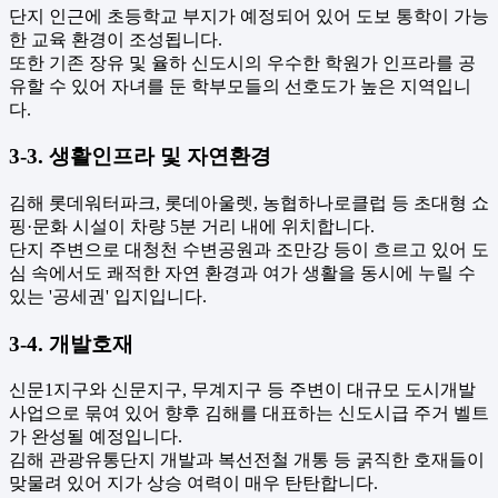
단지 인근에 초등학교 부지가 예정되어 있어 도보 통학이 가능
한 교육 환경이 조성됩니다.
또한 기존 장유 및 율하 신도시의 우수한 학원가 인프라를 공
유할 수 있어 자녀를 둔 학부모들의 선호도가 높은 지역입니
다.
3-3. 생활인프라 및 자연환경
김해 롯데워터파크, 롯데아울렛, 농협하나로클럽 등 초대형 쇼
핑·문화 시설이 차량 5분 거리 내에 위치합니다.
단지 주변으로 대청천 수변공원과 조만강 등이 흐르고 있어 도
심 속에서도 쾌적한 자연 환경과 여가 생활을 동시에 누릴 수
있는 '공세권' 입지입니다.
3-4. 개발호재
신문1지구와 신문지구, 무계지구 등 주변이 대규모 도시개발
사업으로 묶여 있어 향후 김해를 대표하는 신도시급 주거 벨트
가 완성될 예정입니다.
김해 관광유통단지 개발과 복선전철 개통 등 굵직한 호재들이
맞물려 있어 지가 상승 여력이 매우 탄탄합니다.