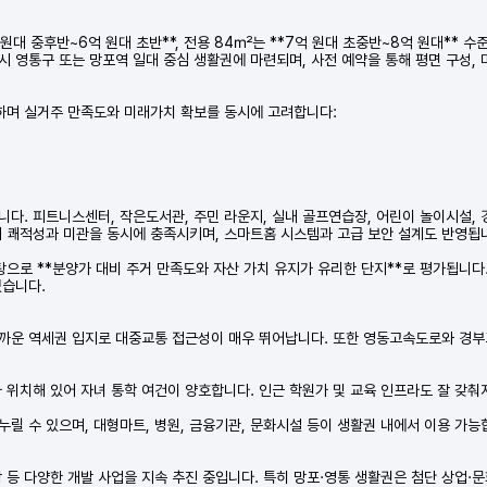
대 중후반~6억 원대 초반**, 전용 84㎡는 **7억 원대 초중반~8억 원대** 수준
시 영통구 또는 망포역 일대 중심 생활권에 마련되며, 사전 예약을 통해 평면 구성, 
하며 실거주 만족도와 미래가치 확보를 동시에 고려합니다:
다. 피트니스센터, 작은도서관, 주민 라운지, 실내 골프연습장, 어린이 놀이시설,
돼 쾌적성과 미관을 동시에 충족시키며, 스마트홈 시스템과 고급 보안 설계도 반영됩
로 **분양가 대비 주거 만족도와 자산 가치 유지가 유리한 단지**로 평가됩니다.
있습니다.
가까운 역세권 입지로 대중교통 접근성이 매우 뛰어납니다. 또한 영동고속도로와 경
 위치해 있어 자녀 통학 여건이 양호합니다. 인근 학원가 및 교육 인프라도 잘 갖
릴 수 있으며, 대형마트, 병원, 금융기관, 문화시설 등이 생활권 내에서 이용 가능
 등 다양한 개발 사업을 지속 추진 중입니다. 특히 망포·영통 생활권은 첨단 상업·