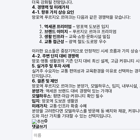
더욱 강화될 전망입니다.
4. 경쟁력 및 미래가치
4-1. 향후 가치 상승 요인
망포역 푸르지오 르마크는 다음과 같은 경쟁력을 갖습니다:
역세권 프리미엄
– 망포역 도보권 입지
브랜드 이미지
– 푸르지오 르마크 프리미엄
생활 인프라
– 교육·쇼핑·문화시설 밀집
교통 접근성
– 광역 철도·도로망 우수
이러한 요소들은 중장기적으로 안정적인 시세 흐름과 가치 상승 
4-2. 주변 단지 대비 경쟁력
망포·영통 생활권의 기존 단지 대비 최신 설계, 고급 커뮤니티 
5. 실거주 및 투자 사례
실거주 수요자는 교통 편의성과 교육환경을 이유로 선택하는 경우
단지입니다.
6. 결론 및 제언
망포역 푸르지오 르마크는 분양가, 모델하우스, 입지, 내부시설,
분양가
: 역세권 브랜드 대비 경쟁력 있는 가격대
모델하우스
: 평면·마감·커뮤니티 확인 필수
입지
: 망포역 도보권 생활권
미래가치
: 교통·인프라 확충 수혜
분양을 고려한다면 모델하우스를 방문해 동 배치와 채광, 커뮤니
도와 자산 가치를 기대할 수 있는 선택지입니다.
0
댓글쓰기