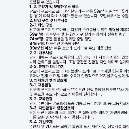
포함될 수 있습니다.
1-2. 분양가 및 모델하우스 정보
망포역 푸르지오 르마크의 분양가는 전용 59㎡ 기준 **약 5억 원
망 등)에 따라 다소 차이가 있을 수 있습니다. 모델하우스는 수원
2. 타입 구성 및 내부시설
2-1. 타입 구성
망포역 푸르지오 르마크는 다양한 수요층을 반영한 평형을 제공
59㎡형
: 신혼부부 및 1~2인 가구 실거주 최적의 실속형 평면
74㎡형
: 공간 활용을 강화한 중형 평면
84㎡형
: 대표적인 가족형 평면
99㎡형 이상
: 여유 공간과 프리미엄 수요 대응 평형
2-2. 내부시설
단지 내에는 푸르지오 특유의 고급 커뮤니티 시설이 계획돼 있습니
니티 만족도를 높입니다. 조경 공간은 친환경·자연 테마로 설계
2-3. 분양가 대비 가치
망포역 푸르지오 르마크는 브랜드 프리미엄과 역세권 입지를 바탕으
뛰어나 전세 수요 및 매매 수요가 안정적으로 유지될 가능성이 
3. 입지환경 및 개발호재
3-1. 교통환경
망포역 푸르지오 르마크는 **수도권 전철 분당선 망포역**과 
및 수도권 주요 지역으로의 이동이 편리합니다.
3-2. 교육환경
단지 주변에는 망포초·망포중·영통고 등 다양한 초·중·고등학교가
3-3. 자연환경과 생활인프라
단지는 근린공원과 녹지 공간이 인접해 있어 쾌적한 자연환경을 누
라를 갖춘 명실상부한 주거 중심지입니다.
3-4. 개발호재
수원시 및 경기도는 교통망 확충과 도시 재생사업, 상업시설 확장