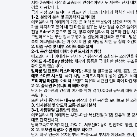
지하 2층에서 지상 최고층까지 안정적이면서도 세련된 단지 배치
경을 제공합니다.
국가 지정 스마트시티 시범도시인 에코델타시티의 핵심 입지에 들
1-2. 분양가 분석 및 공공택지 프리미엄
에코델타시티 아테라의 가장 큰 매력은 **분양가 상한제**가 
가를 유지하고 있어 내 집 마련을 꿈꾸는 부산·경남 수요자들에게
전용 84㎡ 기준으로 볼 때, 향후 에코델타시티 인프라 완성 시
모델하우스는 부산 강서구 명지동 일원에 마련되어 있으며, 방문
특히 에코델타시티는 거주지 제한 및 재당첨 제한 등 청약 조건
2. 타입 구성 및 내부 스마트 특화 설계
2-1. 공간 설계의 미학: 수변 도시의 개방감
에코델타시티 아테라는 단지 인근 평강천과 조화되는 조망권을 
와이드 4~5Bay 판상형
: 채광과 통풍을 극대화한 판상형 구조
환되도록 했습니다.
알파룸 및 팬트리 커스터마이징
: 주방 옆 알파룸을 서재, 홈짐
에코 스마트 시스템
: 국가 시범 스마트시티의 위상에 걸맞게 세대
프리미엄 마감재
: 아테라 브랜드 특유의 세련된 인테리어 마감재
2-2. 숲세권 커뮤니티와 테마 조경
단지는 입주민의 건강과 여가를 위해 약 1,000평 규모의 대형 
축됩니다.
또한 단지 중앙에는 대규모 광장과 수변 공간을 모티브로 한 조경
3. 입지환경 및 압도적 교통·인프라 분석
3-1. 사통팔달 교통망의 중심
에코델타시티 아테라는 부전~마산 복선전철(예정) 장유역 및 강서
대로 단축됩니다.
남해고속도로 제2지선, 가락IC, 서부산IC 등이 인접하여 창원,
3-2. 도보권 학군과 수변 에코 라이프
단지 바로 인근에 유치원부터 초·중·고교 부지가 예정되어 있어,