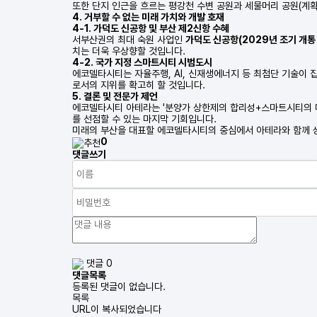
또한 단지 인근을 흐르는 평강천 수변 공원과 세물머리 공원(계획
4. 거부할 수 없는 미래 가치와 개발 호재
4-1. 가덕도 신공항 및 부산 제2신항 수혜
서부산권의 최대 숙원 사업인
가덕도 신공항(2029년 조기 개통
치는 더욱 우상향할 것입니다.
4-2. 국가 지정 스마트시티 시범도시
에코델타시티는 자율주행, AI, 신재생에너지 등 최첨단 기술이 
로서의 지위를 확고히 할 것입니다.
5. 결론 및 전문가 제언
에코델타시티 아테라는 '분양가 상한제의 합리성+스마트시티의 미
를 선점할 수 있는 마지막 기회입니다.
미래의 부산을 대표할 에코델타시티의 중심에서 아테라와 함께 성
0
댓글쓰기
댓글 0
댓글목록
등록된 댓글이 없습니다.
목록
URL이 복사되었습니다