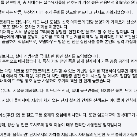
를 선보이며, 총 세대수는 실수요자들의 선호도가 가장 높은 전용면적 84㎡와 91㎡
어서는 만큼, 부산의 미래 주거 문화를 선도할 랜드마크 단지로 기획되었습니다.
적용된다는 점입니다. 최근 부산 도심권 신축 아파트의 평당 분양가가 가파르게 상승
 '로또 청약'에 준하는 기회를 제공합니다.
 기대되는 시세 상승분을 고려하면 상당한 '안전 마진'을 확보할 수 있는 입지입니다.
객들에게 계약금 분납제, 중도금 무이자 또는 저금리 혜택 등 파격적인 계약 조건을
이 꼼꼼하게 적용되므로, 모델하우스 방문 전 전문 상담사를 통해 본인의 청약 가점
확보하고, 실내 개방감을 극대화한 평면 설계를 도입했습니다.
를 주력으로 배치했습니다. 특히 거실 전면 폭을 넓게 설계하여 가족 공용 공간의 쾌
, 또는 대형 식료품 창고(팬트리)로 선택할 수 있는 가변형 설계를 적용하여 입주민 
 내 에너지 모니터링, 대기전력 차단, 태양광 발전 연계 시스템 등 에너지 절감형 첨
와 와이드 주방 창호 등을 사용하여 주거의 격을 한 단계 높였습니다.
커뮤니티 시설을 제공합니다. 피트니스 센터, 실내 골프연습장, GX룸은 물론, 단지 
 시설이 들어서며, 지상에 차가 없는 단지 설계와 연계된 산책로는 아이들이 안심하
선(추진 중) 등 철도 교통 호재의 중심에 위치합니다. 또한 엄궁대교와 장낙대교가
 김해, 양산 등 인근 도시로의 광역 이동이 매우 편리한 사통팔달 입지입니다.
 이른바 '올학세권' 단지로서의 가치를 지닙니다. 자녀들의 안전한 도보 통학이 가