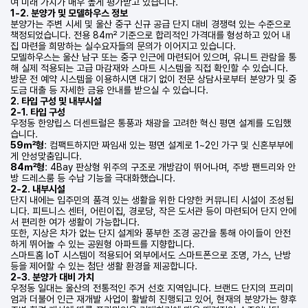
여 미래 가치가 매우 높게 평가받고 있습니다.
1-2. 분양가 및 모델하우스 정보
분양가는 주변 시세 및 울산 중구 신규 공급 단지 대비 경쟁력 있는 수준으로
책정되었습니다. 전용 84㎡ 기준으로 합리적인 가격대를 형성하고 있어 내
집 마련을 희망하는 실수요자들의 문의가 이어지고 있습니다.
모델하우스는 울산 남구 또는 중구 인근에 마련되어 있으며, 유니트 관람을 통
해 실제 적용되는 고급 마감재와 스마트 시스템을 직접 확인할 수 있습니다.
방문 전 예약 시스템을 이용하시면 대기 없이 전문 상담사로부터 분양가 및 중
도금 대출 등 자세한 금융 안내를 받으실 수 있습니다.
2. 타입 구성 및 내부시설
2-1. 타입 구성
우정동 한양립스 더센트럴은 통풍과 채광을 고려한 혁신 평면 설계를 도입했
습니다.
59㎡형
: 컴팩트하지만 짜임새 있는 평면 설계로 1~2인 가구 및 신혼부부에
게 안성맞춤입니다.
84㎡형
: 4Bay 판상형 위주의 구조로 개방감이 뛰어나며, 주방 팬트리와 안
방 드레스룸 등 수납 기능을 극대화했습니다.
2-2. 내부시설
단지 내에는 입주민의 품격 있는 생활을 위한 다양한 커뮤니티 시설이 조성됩
니다. 피트니스 센터, 어린이집, 경로당, 작은 도서관 등이 마련되어 단지 안에
서 편리한 여가 생활이 가능합니다.
또한, 지상은 차가 없는 단지 설계와 풍부한 조경 공간을 통해 아이들이 안전
하게 뛰어놀 수 있는 공원형 아파트를 지향합니다.
스마트홈 IoT 시스템이 적용되어 외부에서도 스마트폰으로 조명, 가스, 난방
등을 제어할 수 있는 첨단 생활 환경을 제공합니다.
2-3. 분양가 대비 가치
우정동 일대는 울산의 전통적인 주거 선호 지역입니다. 브랜드 단지의 프리미
엄과 더불어 인근 재개발 사업이 활발히 진행되고 있어, 현재의 분양가는 향후