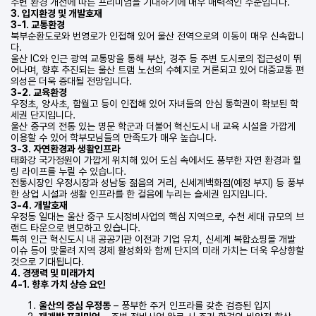
주변 환경 개선에 따른 프리미엄을 기대하기에 매우 매력적인 수준입니다.
3. 입지환경 및 개발호재
3-1. 교통환경
북부순환도로와 번영로가 인접해 있어 울산 전역으로의 이동이 매우 신속합니
다.
울산 IC와 인근 광역 교통망을 통해 부산, 경주 등 주변 도시로의 접근성이 뛰
어나며, 향후 추진되는 울산 트램 노선의 수혜지로 거론되고 있어 대중교통 편
의성은 더욱 증대될 전망입니다.
3-2. 교육환경
우정초, 양사초, 함월고 등이 인접해 있어 자녀들의 안심 통학권이 확보된 학
세권 단지입니다.
울산 중구의 전통 있는 명문 학군과 더불어 혁신도시 내 교육 시설을 가깝게
이용할 수 있어 학부모님들의 만족도가 매우 높습니다.
3-3. 자연환경과 생활인프라
태화강 국가정원이 가깝게 위치해 있어 도심 속에서도 풍부한 자연 환경과 힐
링 라이프를 누릴 수 있습니다.
전통시장인 우정시장과 성남동 젊음의 거리, 신세계백화점(예정 부지) 등 풍부
한 상업 시설과 생활 인프라를 한 걸음에 누리는 슬세권 입지입니다.
3-4. 개발호재
우정동 일대는 울산 중구 도시정비사업의 핵심 지역으로, 수천 세대 규모의 브
랜드 타운으로 변모하고 있습니다.
특히 인근 혁신도시 내 공공기관 이전과 기업 유치, 신세계 복합쇼핑몰 개발
이슈 등이 맞물려 지역 경제 활성화와 함께 단지의 미래 가치는 더욱 우상향할
것으로 기대됩니다.
4. 경쟁력 및 미래가치
4-1. 향후 가치 상승 요인
울산의 중심 우정동
– 풍부한 주거 인프라를 갖춘 검증된 입지