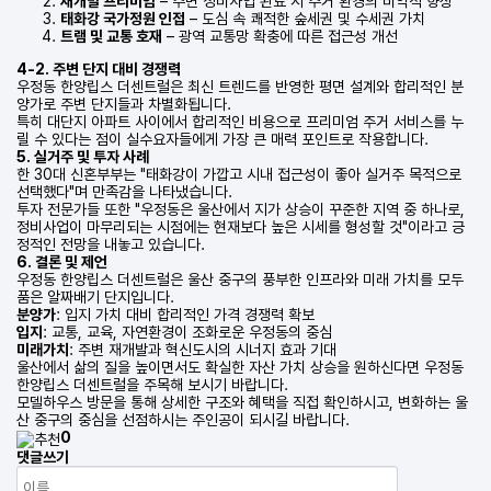
재개발 프리미엄
– 주변 정비사업 완료 시 주거 환경의 비약적 향상
태화강 국가정원 인접
– 도심 속 쾌적한 숲세권 및 수세권 가치
트램 및 교통 호재
– 광역 교통망 확충에 따른 접근성 개선
4-2. 주변 단지 대비 경쟁력
우정동 한양립스 더센트럴은 최신 트렌드를 반영한 평면 설계와 합리적인 분
양가로 주변 단지들과 차별화됩니다.
특히 대단지 아파트 사이에서 합리적인 비용으로 프리미엄 주거 서비스를 누
릴 수 있다는 점이 실수요자들에게 가장 큰 매력 포인트로 작용합니다.
5. 실거주 및 투자 사례
한 30대 신혼부부는 "태화강이 가깝고 시내 접근성이 좋아 실거주 목적으로
선택했다"며 만족감을 나타냈습니다.
투자 전문가들 또한 "우정동은 울산에서 지가 상승이 꾸준한 지역 중 하나로,
정비사업이 마무리되는 시점에는 현재보다 높은 시세를 형성할 것"이라고 긍
정적인 전망을 내놓고 있습니다.
6. 결론 및 제언
우정동 한양립스 더센트럴은 울산 중구의 풍부한 인프라와 미래 가치를 모두
품은 알짜배기 단지입니다.
분양가
: 입지 가치 대비 합리적인 가격 경쟁력 확보
입지
: 교통, 교육, 자연환경이 조화로운 우정동의 중심
미래가치
: 주변 재개발과 혁신도시의 시너지 효과 기대
울산에서 삶의 질을 높이면서도 확실한 자산 가치 상승을 원하신다면 우정동
한양립스 더센트럴을 주목해 보시기 바랍니다.
모델하우스 방문을 통해 상세한 구조와 혜택을 직접 확인하시고, 변화하는 울
산 중구의 중심을 선점하시는 주인공이 되시길 바랍니다.
0
댓글쓰기