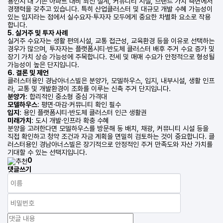
용인시 내 기존 아파트 대비 최신 설계, 커뮤니티 시설, 브랜드 가치 측면에서
경쟁력을 갖추고 있습니다. 특히 산업클러스터 및 대규모 개발 수혜 가능성이
있는 입지라는 점에서 실수요자·투자자 모두에게 중요한 차별화 요소로 작용
합니다.
5. 실거주 및 투자 사례
실거주 수요자는 생활 편의시설, 교통 접근성, 교육환경 등을 이유로 선택하는
경우가 많으며, 투자자는 플랫폼시티·반도체 클러스터 배후 주거 수요 증가 및
장기 가치 상승 가능성에 주목합니다. 전세 및 매매 수요가 안정적으로 형성될
가능성이 높은 단지입니다.
6. 결론 및 제언
클러스터용인 경남아너스빌은 분양가, 모델하우스, 입지, 내부시설, 생활 인프
라, 교통 및 개발환경이 조화를 이루는 신축 주거 단지입니다.
분양가
: 합리적인 중소형 중심 가격대
모델하우스
: 평면·마감·커뮤니티 확인 필수
입지
: 용인 플랫폼시티·반도체 클러스터 인근 생활권
미래가치
: 도시 개발·인프라 확충 수혜
분양을 고려한다면 모델하우스를 방문해 동 배치, 채광, 커뮤니티 시설 등을
직접 확인하고 청약 조건과 자금 계획을 면밀히 검토하는 것이 중요합니다. 클
러스터용인 경남아너스빌은 장기적으로 안정적인 주거 만족도와 자산 가치를
기대할 수 있는 선택지입니다.
0
댓글쓰기