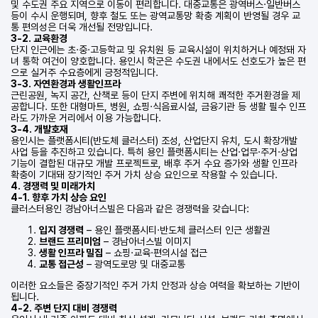
및 수도권 주요 지역으로 이동이 편리합니다. 대중교통은 광역버스·일반버스
등이 수시 운행되며, 향후 철도 또는 광역교통망 확충 계획이 반영될 경우 교
통 편의성은 더욱 개선될 전망입니다.
3-2. 교육환경
단지 인근에는 초·중·고등학교 및 유치원 등 교육시설이 위치하거나 예정돼 자
녀 통학 여건이 양호합니다. 용인시 학군은 수도권 내에서도 선호도가 높은 편
으로 실거주 수요층에게 긍정적입니다.
3-3. 자연환경과 생활인프라
근린공원, 녹지 공간, 산책로 등이 단지 주변에 위치해 쾌적한 주거환경을 제
공합니다. 또한 대형마트, 병원, 쇼핑·식음료시설, 금융기관 등 생활 필수 인프
라도 가까운 거리에서 이용 가능합니다.
3-4. 개발호재
용인시는 플랫폼시티(반도체 클러스터) 조성, 산업단지 유치, 도시 확장개발
사업 등을 추진하고 있습니다. 특히 용인 플랫폼시티는 산업·업무·주거·상업
기능이 결합된 대규모 개발 프로젝트로, 배후 주거 수요 증가와 생활 인프라
확충이 기대돼 장기적인 주거 가치 상승 요인으로 작용할 수 있습니다.
4. 경쟁력 및 미래가치
4-1. 향후 가치 상승 요인
클러스터용인 경남아너스빌은 다음과 같은 경쟁력을 갖습니다:
입지 경쟁력
– 용인 플랫폼시티·반도체 클러스터 인근 생활권
브랜드 프리미엄
– 경남아너스빌 이미지
생활 인프라 밀집
– 쇼핑·교육·편의시설 접근
교통 접근성
– 광역도로망 및 대중교통
이러한 요소들은 중장기적인 주거 가치 안정과 상승 여력을 확보하는 기반이
됩니다.
4-2. 주변 단지 대비 경쟁력