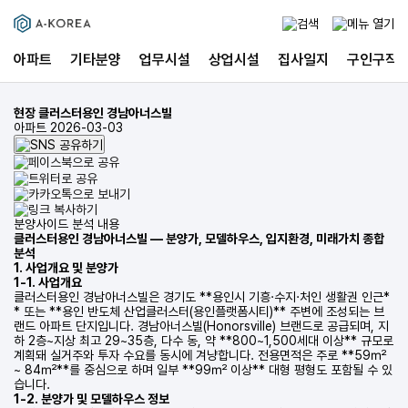
아파트
기타분양
업무시설
상업시설
집사일지
구인구직
현장
클러스터용인 경남아너스빌
아파트
2026-03-03
분양사이드 분석 내용
클러스터용인 경남아너스빌 — 분양가, 모델하우스, 입지환경, 미래가치 종합
분석
1. 사업개요 및 분양가
1-1. 사업개요
클러스터용인 경남아너스빌은 경기도 **용인시 기흥·수지·처인 생활권 인근*
* 또는 **용인 반도체 산업클러스터(용인플랫폼시티)** 주변에 조성되는 브
랜드 아파트 단지입니다. 경남아너스빌(Honorsville) 브랜드로 공급되며, 지
하 2층~지상 최고 29~35층, 다수 동, 약 **800~1,500세대 이상** 규모로
계획돼 실거주와 투자 수요를 동시에 겨냥합니다. 전용면적은 주로 **59㎡
~ 84㎡**를 중심으로 하며 일부 **99㎡ 이상** 대형 평형도 포함될 수 있
습니다.
1-2. 분양가 및 모델하우스 정보