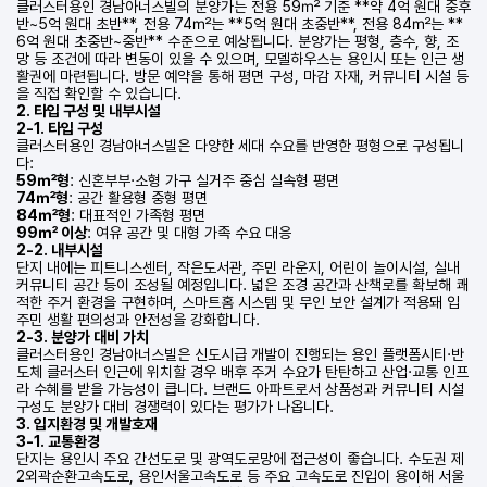
클러스터용인 경남아너스빌의 분양가는 전용 59㎡ 기준 **약 4억 원대 중후
반~5억 원대 초반**, 전용 74㎡는 **5억 원대 초중반**, 전용 84㎡는 **
6억 원대 초중반~중반** 수준으로 예상됩니다. 분양가는 평형, 층수, 향, 조
망 등 조건에 따라 변동이 있을 수 있으며, 모델하우스는 용인시 또는 인근 생
활권에 마련됩니다. 방문 예약을 통해 평면 구성, 마감 자재, 커뮤니티 시설 등
을 직접 확인할 수 있습니다.
2. 타입 구성 및 내부시설
2-1. 타입 구성
클러스터용인 경남아너스빌은 다양한 세대 수요를 반영한 평형으로 구성됩니
다:
59㎡형
: 신혼부부·소형 가구 실거주 중심 실속형 평면
74㎡형
: 공간 활용형 중형 평면
84㎡형
: 대표적인 가족형 평면
99㎡ 이상
: 여유 공간 및 대형 가족 수요 대응
2-2. 내부시설
단지 내에는 피트니스센터, 작은도서관, 주민 라운지, 어린이 놀이시설, 실내
커뮤니티 공간 등이 조성될 예정입니다. 넓은 조경 공간과 산책로를 확보해 쾌
적한 주거 환경을 구현하며, 스마트홈 시스템 및 무인 보안 설계가 적용돼 입
주민 생활 편의성과 안전성을 강화합니다.
2-3. 분양가 대비 가치
클러스터용인 경남아너스빌은 신도시급 개발이 진행되는 용인 플랫폼시티·반
도체 클러스터 인근에 위치할 경우 배후 주거 수요가 탄탄하고 산업·교통 인프
라 수혜를 받을 가능성이 큽니다. 브랜드 아파트로서 상품성과 커뮤니티 시설
구성도 분양가 대비 경쟁력이 있다는 평가가 나옵니다.
3. 입지환경 및 개발호재
3-1. 교통환경
단지는 용인시 주요 간선도로 및 광역도로망에 접근성이 좋습니다. 수도권 제
2외곽순환고속도로, 용인서울고속도로 등 주요 고속도로 진입이 용이해 서울