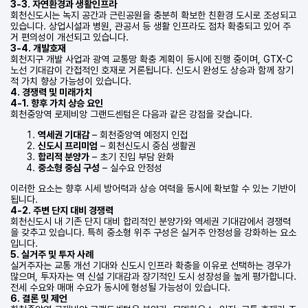
3-3. 자연환경과 생활인프라
회천신도시는 녹지 공간과 근린공원을 충분히 확보한 친환경 도시로 조성되고
있습니다. 상업시설과 병원, 관공서 등 생활 인프라도 점차 확충되고 있어 주
거 편의성이 개선되고 있습니다.
3-4. 개발호재
회천지구 개발 사업과 광역 교통망 확충 계획이 동시에 진행 중이며, GTX-C
노선 기대감이 간접적인 호재로 거론됩니다. 신도시 완성도 상승과 함께 장기
적 가치 향상 가능성이 있습니다.
4. 경쟁력 및 미래가치
4-1. 향후 가치 상승 요인
회천중앙역 로제비앙 그랜드센텀은 다음과 같은 강점을 갖습니다.
역세권 기대감
– 회천중앙역 예정지 인접
신도시 프리미엄
– 회천신도시 중심 생활권
합리적 분양가
– 초기 진입 부담 완화
중소형 중심 구성
– 실수요 안정성
이러한 요소는 향후 시세 방어력과 상승 여력을 동시에 확보할 수 있는 기반이
됩니다.
4-2. 주변 단지 대비 경쟁력
회천신도시 내 기존 단지 대비 합리적인 분양가와 역세권 기대감에서 경쟁력
을 갖추고 있습니다. 특히 중소형 위주 구성은 실거주 안정성을 강화하는 요소
입니다.
5. 실거주 및 투자 사례
실거주자는 교통 개선 기대와 신도시 인프라 확충을 이유로 선택하는 경우가
많으며, 투자자는 역 신설 기대감과 장기적인 도시 성장성을 높게 평가합니다.
전세 수요와 매매 수요가 동시에 형성될 가능성이 있습니다.
6. 결론 및 제언