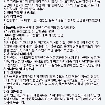
세부 가격은 층수와 향에 따라 차이가 있습니다. 모델하우스는 양주시 덕계동
인근에 마련되어 있으며, 사전 예약을 통해 평면 구조와 마감 품질, 커뮤니티
시설을 직접 확인할 수 있습니다.
2. 타입 구성 및 내부시설
2-1. 타입 구성
회천중앙역 로제비앙 그랜드센텀은 실수요 중심의 중소형 평면을 채택했습니
다.
59㎡형
: 신혼부부 및 1~2인 가구에 적합한 실속형 평면
74㎡형
: 공간 효율성을 높인 중형 평면
84㎡형
: 4베이 구조 중심의 대표 가족형 평면
2-2. 내부시설
단지 내에는 피트니스센터, 작은도서관, 어린이집, 주민 커뮤니티 라운지 등
다양한 생활 편의시설이 조성됩니다. 넓은 조경 공간과 산책로를 확보해 쾌적
성을 높였으며, 스마트홈 시스템과 보안 설계가 적용됩니다.
2-3. 분양가 대비 가치
회천신도시 내 비교적 합리적인 가격대로 공급되어 초기 진입 부담이 낮은 편
이며, 역 신설 및 신도시 완성도 향상에 따른 가치 상승 기대가 반영되는 단지
로 평가됩니다. 중소형 위주 구성으로 실거주 안정성이 높은 점도 장점입니다.
3. 입지환경 및 개발호재
3-1. 교통환경
단지는 회천중앙역 예정지와 인접해 향후 수도권 전철 이용이 가능할 전망입
니다. 덕정역과 덕계역 접근성도 양호하며, 수도권 제2순환고속도로 등 광역
도로망 이용이 편리합니다. 서울 및 의정부, 동두천 방면 이동이 수월한 입지
입니다.
3-2. 교육환경
단지 인근에는 초·중·고 예정 부지가 계획되어 있으며, 회천신도시 내 학군 형
성이 단계적으로 진행 중입니다. 신도시 특성상 교육 인프라 확충이 이어질 가
능성이 높습니다.