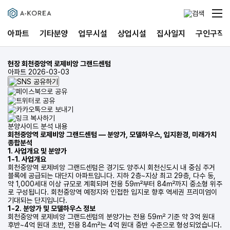
아파트
기타분양
업무시설
상업시설
집사일지
구인구직
현장
회천중앙역 로제비앙 그랜드센텀
아파트
2026-03-03
분양사이드 분석 내용
회천중앙역 로제비앙 그랜드센텀 — 분양가, 모델하우스, 입지환경, 미래가치
종합분석
1. 사업개요 및 분양가
1-1. 사업개요
회천중앙역 로제비앙 그랜드센텀은 경기도 양주시 회천신도시 내 중심 주거
블록에 공급되는 대단지 아파트입니다. 지하 2층~지상 최고 29층, 다수 동,
약 1,000세대 이상 규모로 계획되며 전용 59㎡부터 84㎡까지 중소형 위주
로 구성됩니다. 회천중앙역 예정지와 인접한 입지로 향후 역세권 프리미엄이
기대되는 단지입니다.
1-2. 분양가 및 모델하우스 정보
회천중앙역 로제비앙 그랜드센텀의 분양가는 전용 59㎡ 기준 약 3억 원대
후반~4억 원대 초반, 전용 84㎡는 4억 원대 중반 수준으로 형성되었습니다.