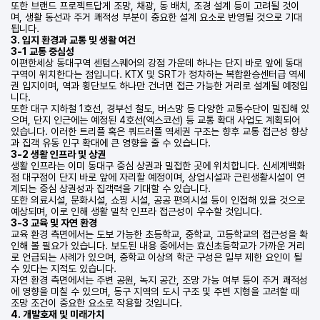
또한 브랜드 프로젝트답게 조망, 채광, 동 배치, 조경 설계 등이 고려될 것이
며, 생활 동선과 주거 쾌적성 부분이 중요한 설계 요소로 반영될 것으로 기대
됩니다.
3. 입지 환경과 교통 및 생활 여건
3-1 교통 중심성
이편한세상 동대구역 센텀스퀘어의 강점 가운데 하나는 단지 바로 앞에 동대
구역이 위치한다는 점입니다. KTX 및 SRT가 정차하는 복합환승센터급 역세
권 입지이며, 역과 횡단보도 하나만 건너면 접근 가능한 거리로 설계될 예정입
니다.
또한 대구 지하철 1호선, 경부선 철도, 버스망 등 다양한 교통수단이 밀집해 있
으며, 단지 인근에는 예정된 4호선(엑스코선) 등 교통 확대 사업도 계획되어
있습니다. 이러한 트리플 혹은 쿼드러플 역세권 구조는 향후 교통 접근성 향상
과 집객 유동 인구 확대에 큰 영향을 줄 수 있습니다.
3-2 생활 인프라 및 상권
생활 인프라는 이미 동대구 중심 상권과 밀접한 곳에 위치합니다. 신세계백화
점 대구점이 단지 바로 앞에 자리할 예정이며, 상업시설과 근린생활시설이 연
계되는 중심 상권성과 집객력을 기대할 수 있습니다.
또한 의료시설, 문화시설, 쇼핑 시설, 공공 편의시설 등이 인접해 있을 것으로
예상되며, 이로 인해 생활 밀착 인프라 접근성이 우수할 것입니다.
3-3 교육 및 자연 환경
교육 환경 측면에서는 도보 가능한 초등학교, 중학교, 고등학교의 접근성을 확
인해 볼 필요가 있습니다. 보도된 내용 중에서는 효신초등학교가 가까운 거리
로 언급되는 사례가 있으며, 중학교 이상의 학군 구성은 일부 제한 요인이 될
수 있다는 지적도 있습니다.
자연 환경 측면에서는 주변 공원, 녹지 공간, 조망 가능 여부 등이 주거 쾌적성
에 영향을 미칠 수 있으며, 동구 지역의 도시 구조 및 주변 지형을 고려할 때
조망 조건이 중요한 요소로 작용할 것입니다.
4. 개발호재 및 미래가치