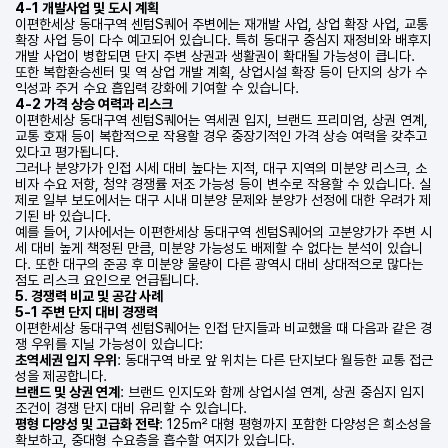
4-1 개발사업 및 도시 계획
이편한세상 동대구역 센텀S퀘어 주변에는 재개발 사업, 상업 확장 사업, 교통
확장 사업 등이 다수 예고되어 있습니다. 특히 동대구 중심지 재정비와 배후지
개발 사업이 병합되면 단지 주변 상권과 생활권이 확대될 가능성이 큽니다.
또한 복합환승센터 및 역 상업 개발 계획, 상업시설 확장 등이 단지의 상가 수
익성과 주거 수요 흡입력 강화에 기여할 수 있습니다.
4-2 가격 상승 여력과 리스크
이편한세상 동대구역 센텀S퀘어는 역세권 입지, 브랜드 프리미엄, 상권 연계,
교통 호재 등이 복합적으로 작용할 경우 중장기적인 가격 상승 여력을 갖추고
있다고 평가됩니다.
그러나 분양가가 인접 시세 대비 높다는 지적, 대구 지역의 미분양 리스크, 소
비자 수요 저항, 청약 경쟁률 저조 가능성 등이 변수로 작용할 수 있습니다. 실
제로 일부 보도에서는 대구 시내 미분양 문제와 분양가 선정에 대한 우려가 제
기된 바 있습니다.
예를 들어, 기사에서는 이편한세상 동대구역 센텀S퀘어의 고분양가가 주변 시
세 대비 높게 책정된 만큼, 미분양 가능성도 배제할 수 없다는 분석이 있습니
다. 또한 대구의 준공 후 미분양 물량이 다른 광역시 대비 상대적으로 많다는
점도 리스크 요인으로 언급됩니다.
5. 경쟁력 비교 및 공감 사례
5-1 주변 단지 대비 경쟁력
이편한세상 동대구역 센텀S퀘어는 인접 단지들과 비교했을 때 다음과 같은 경
쟁 우위를 지닐 가능성이 있습니다:
초역세권 입지 우위
: 동대구역 바로 앞 위치는 다른 단지보다 월등한 교통 접근
성을 제공합니다.
브랜드 및 상권 연계
: 브랜드 인지도와 함께 상업시설 연계, 상권 중심지 입지
조건이 경쟁 단지 대비 유리할 수 있습니다.
평형 다양성 및 고급화 전략
: 125㎡ 대형 평형까지 포함한 다양성은 희소성을
확보하고, 중대형 수요층을 흡수할 여지가 있습니다.