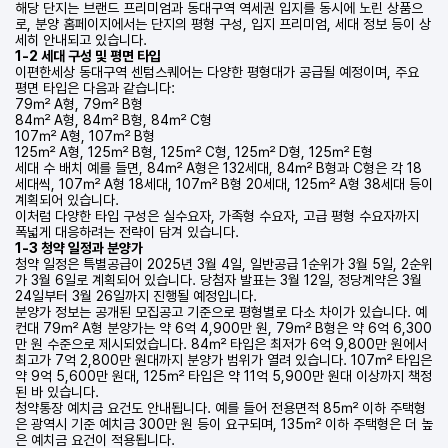
해당 단지는 브랜드 프리미엄과 동대구역 역세권 입지를 동시에 노린 상품으
로, 분양 홈페이지에서는 단지의 평형 구성, 입지 프리미엄, 세대 정보 등이 상
세히 안내되고 있습니다.
1-2 세대 구성 및 평면 타입
이편한세상 동대구역 센텀스퀘어는 다양한 평형대가 공급될 예정이며, 주요
평면 타입은 다음과 같습니다:
79㎡ A형, 79㎡ B형
84㎡ A형, 84㎡ B형, 84㎡ C형
107㎡ A형, 107㎡ B형
125㎡ A형, 125㎡ B형, 125㎡ C형, 125㎡ D형, 125㎡ E형
세대 수 배치 예를 들면, 84㎡ A형은 132세대, 84㎡ B형과 C형은 각 18
세대씩, 107㎡ A형 18세대, 107㎡ B형 20세대, 125㎡ A형 38세대 등이
계획되어 있습니다.
이처럼 다양한 타입 구성은 실수요자, 가족형 수요자, 고급 평형 수요자까지
폭넓게 대응하려는 전략이 담겨 있습니다.
1-3 청약 일정과 분양가
청약 일정은 특별공급이 2025년 3월 4일, 일반공급 1순위가 3월 5일, 2순위
가 3월 6일로 계획되어 있습니다. 당첨자 발표는 3월 12일, 정당계약은 3월
24일부터 3월 26일까지 진행될 예정입니다.
분양가 정보는 공개된 모집공고 기준으로 평형별로 다소 차이가 있습니다. 예
컨대 79㎡ A형 분양가는 약 6억 4,900만 원, 79㎡ B형은 약 6억 6,300
만 원 수준으로 제시되었습니다. 84㎡ 타입은 최저가 6억 9,800만 원에서
최고가 7억 2,800만 원대까지 분양가 범위가 열려 있습니다. 107㎡ 타입은
약 9억 5,600만 원대, 125㎡ 타입은 약 11억 5,900만 원대 이상까지 책정
된 바 있습니다.
청약통장 예치금 요건도 안내됩니다. 예를 들어 전용면적 85㎡ 이하 주택형
은 광역시 기준 예치금 300만 원 등이 요구되며, 135㎡ 이하 주택형은 더 높
은 예치금 요건이 적용됩니다.