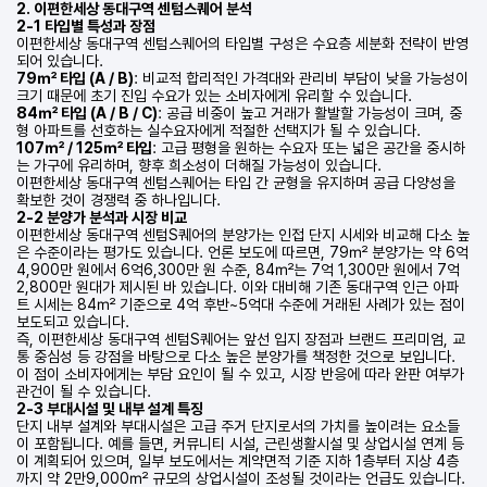
2. 이편한세상 동대구역 센텀스퀘어 분석
2-1 타입별 특성과 장점
이편한세상 동대구역 센텀스퀘어의 타입별 구성은 수요층 세분화 전략이 반영
되어 있습니다.
79㎡ 타입 (A / B)
: 비교적 합리적인 가격대와 관리비 부담이 낮을 가능성이
크기 때문에 초기 진입 수요가 있는 소비자에게 유리할 수 있습니다.
84㎡ 타입 (A / B / C)
: 공급 비중이 높고 거래가 활발할 가능성이 크며, 중
형 아파트를 선호하는 실수요자에게 적절한 선택지가 될 수 있습니다.
107㎡ / 125㎡ 타입
: 고급 평형을 원하는 수요자 또는 넓은 공간을 중시하
는 가구에 유리하며, 향후 희소성이 더해질 가능성이 있습니다.
이편한세상 동대구역 센텀스퀘어는 타입 간 균형을 유지하며 공급 다양성을
확보한 것이 경쟁력 중 하나입니다.
2-2 분양가 분석과 시장 비교
이편한세상 동대구역 센텀S퀘어의 분양가는 인접 단지 시세와 비교해 다소 높
은 수준이라는 평가도 있습니다. 언론 보도에 따르면, 79㎡ 분양가는 약 6억
4,900만 원에서 6억6,300만 원 수준, 84㎡는 7억 1,300만 원에서 7억
2,800만 원대가 제시된 바 있습니다. 이와 대비해 기존 동대구역 인근 아파
트 시세는 84㎡ 기준으로 4억 후반~5억대 수준에 거래된 사례가 있는 점이
보도되고 있습니다.
즉, 이편한세상 동대구역 센텀S퀘어는 앞선 입지 장점과 브랜드 프리미엄, 교
통 중심성 등 강점을 바탕으로 다소 높은 분양가를 책정한 것으로 보입니다.
이 점이 소비자에게는 부담 요인이 될 수 있고, 시장 반응에 따라 완판 여부가
관건이 될 수 있습니다.
2-3 부대시설 및 내부 설계 특징
단지 내부 설계와 부대시설은 고급 주거 단지로서의 가치를 높이려는 요소들
이 포함됩니다. 예를 들면, 커뮤니티 시설, 근린생활시설 및 상업시설 연계 등
이 계획되어 있으며, 일부 보도에서는 계약면적 기준 지하 1층부터 지상 4층
까지 약 2만9,000㎡ 규모의 상업시설이 조성될 것이라는 언급도 있습니다.