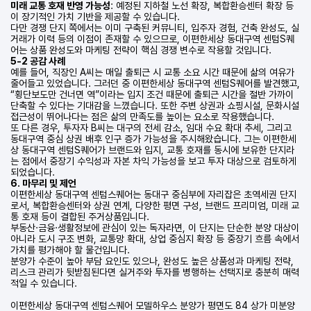
미래 교통 호재 반영 가능성
: 예정된 지하철 노선 확장, 복합환승센터 확장 등
이 장기적인 가치 기반을 제공할 수 있습니다.
다만 경쟁 단지 쪽에서는 이미 구축된 커뮤니티, 입주자 경험, 건축 완성도, 실
거래가 이력 등의 이점이 존재할 수 있으므로, 이편한세상 동대구역 센텀S퀘
어는 상품 완성도와 마케팅 전략이 핵심 경쟁 변수로 작용할 것입니다.
5-2 공감 사례
예를 들어, 직장인 A씨는 매일 출퇴근 시 교통 소요 시간 때문에 삶의 여유가
줄어들고 있었습니다. 그러던 중 이편한세상 동대구역 센텀S퀘어를 발견했고,
“횡단보도만 건너면 역”이라는 입지 조건 때문에 출퇴근 시간을 절반 가까이
단축할 수 있다는 기대감을 느꼈습니다. 또한 주변 상권과 쇼핑시설, 문화시설
접근성이 뛰어나다는 점은 삶의 만족도를 높이는 요소로 작용했습니다.
또 다른 경우, 투자자 B씨는 대구의 전세 감소, 임대 수요 확대 추세, 그리고
동대구역 중심 상권 배후 인구 증가 가능성을 주시해왔습니다. 그는 이편한세
상 동대구역 센텀S퀘어가 브랜드와 입지, 교통 호재를 동시에 보유한 단지라
는 점에서 중장기 수익성과 자본 차익 가능성을 보고 투자 대상으로 검토하게
되었습니다.
6. 마무리 및 제언
이편한세상 동대구역 센텀스퀘어는 동대구 중심부에 자리잡은 초역세권 단지
로서, 복합환승센터와 상권 연계, 다양한 평면 구성, 브랜드 프리미엄, 미래 교
통 호재 등이 결합된 주거상품입니다.
부동산·금융·생활정보에 관심이 있는 독자라면, 이 단지는 단순한 분양 대상이
아니라 도시 구조 변화, 교통망 확대, 상업 중심지 확장 등 중장기 흐름 속에서
가치를 평가해야 할 물건입니다.
분양가 수준이 높아 부담 요인도 있으나, 완성도 높은 상품성과 마케팅 전략,
리스크 관리가 뒷받침된다면 실거주와 투자를 병행하는 선택지로 충분히 매력
적일 수 있습니다.
이편한세상 동대구역 센텀스퀘어 모델하우스 분양가 평면도 84 상가 미분양